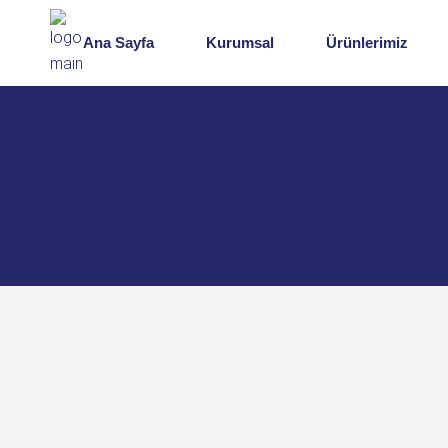
Hakkımızda
Ana Sayfa
Kurumsal
Ürünlerimiz
Misyon & Vizyon
Kritik Başarı Faktörleri
Hakkımızda
Misyon & Vizyon
Kritik Başarı Faktörleri