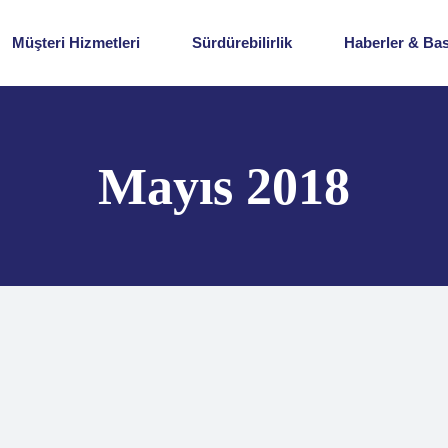
BİZ’de Sürdürülebilirlik
Haberler
Müşteri Hizmetleri
Sürdürebilirlik
Haberler & Ba
Çevresel Sürdürülebilirlik
Basın Odası
İş Sağlığı ve Güvenliği
BİZ’de Sürdürülebilirlik
Haberler
Şirket Politikası
Çevresel Sürdürülebilirlik
Basın Odası
Mayıs 2018
İnsan Kaynakları
İş Sağlığı ve Güvenliği
Kalite ve Sistem Belgeleri
Şirket Politikası
Ar-Ge Portal
İnsan Kaynakları
Kalite ve Sistem Belgeleri
Ar-Ge Portal