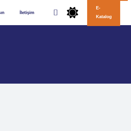
E-
İletişim
sın
İletişim
Katalog
Başvuru Formu
Bilgi Toplum Hizmetleri
İletişim
Başvuru Formu
Bilgi Toplum Hizmetleri