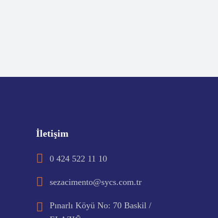
İletişim
0 424 522 11 10
sezacimento@sycs.com.tr
Pınarlı Köyü No: 70 Baskil /